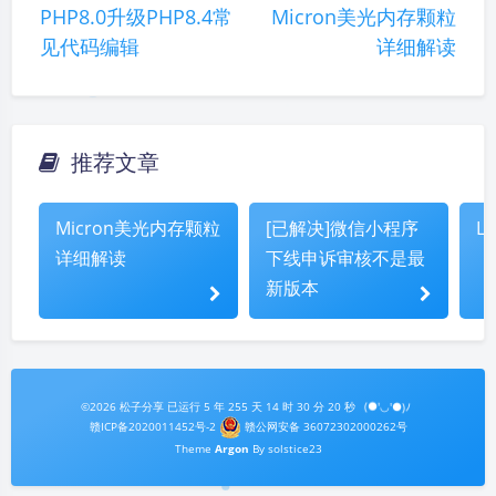
PHP8.0升级PHP8.4常
Micron美光内存颗粒
见代码编辑
详细解读
推荐文章
Micron美光内存颗粒
[已解决]微信小程序
L
详细解读
下线申诉审核不是最
新版本
(●'◡'●)ﾉ
©2026
松子分享
已运行
5 年 255 天 14 时 30 分 21 秒
夜间模式
赣ICP备2020011452号-2
赣公网安备 36072302000262号
Theme
Argon
By solstice23
Sans Serif
Serif