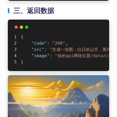
三、返回数据
{
"code"
: 
"200"
,
"src"
: 
"生成一张图：白日依山尽，黄河入
"image"
: 
"你的api网络位置/data/cht000
}