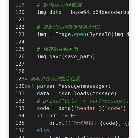
# 解码base64数据
    img_data = base64.b64decode(base
# 将解码后的数据转换为图片
    img = Image.
open
(BytesIO(img_dat
# 保存图片到本地
    img.save(save_path)
# 解析并保存到指定位置
def
parser_Message
(
message
):
    data = json.loads(message)
# print("data" + str(message))
    code = data[
'header'
][
'code'
]
if
 code != 
0
:
        print(
f'请求错误: 
{code}
, 
{dat
else
:
        text = data[
"payload"
][
"choi