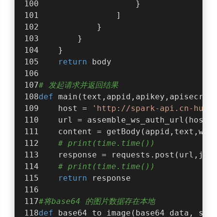
                    }
                ]
            }
        }
    }
return
 body
# 发起请求并返回结果
def
main
(
text,appid,apikey,apisecret
    host = 
'http://spark-api.cn-huab
    url = assemble_ws_auth_url(host,
    content = getBody(appid,text,wid
# print(time.time())
    response = requests.post(url,jso
# print(time.time())
return
 response
#将base64 的图片数据存在本地
def
base64_to_image
(
base64_data, sav