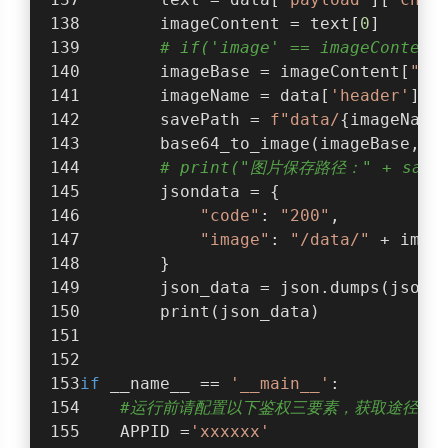
        imageContent = text[
0
]
# if('image' == imageContent
        imageBase = imageContent[
"co
        imageName = data[
'header'
][
'
        savePath = 
f"data/
{imageName
        base64_to_image(imageBase,sa
# print("图片保存路径：" + saveP
        jsondata = {
"code"
: 
"200"
,
"image"
: 
"/data/"
 + imag
        }
        json_data = json.dumps(jsond
        print(json_data)
if
 __name__ == 
'__main__'
:
#运行前请配置以下鉴权三要素，获取途径：https:/
    APPID =
'xxxxxx'