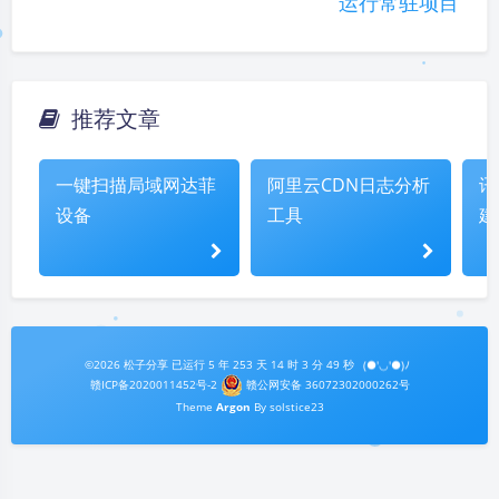
运行常驻项目
推荐文章
一键扫描局域网达菲
阿里云CDN日志分析
讯
设备
工具
建
©2026
松子分享
已运行
5 年 253 天 14 时 3 分 50 秒
(●'◡'●)ﾉ
夜间模式
赣ICP备2020011452号-2
赣公网安备 36072302000262号
Theme
Argon
By solstice23
Sans Serif
Serif
浅阴影
深阴影