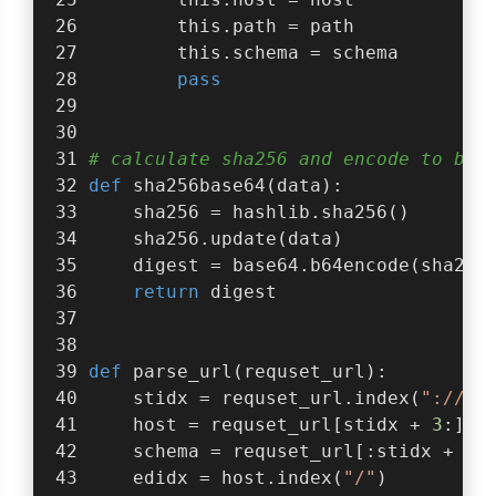
        this.path = path
        this.schema = schema
pass
# calculate sha256 and encode to bas
def
sha256base64
(
data
):
    sha256 = hashlib.sha256()
    sha256.update(data)
    digest = base64.b64encode(sha256
return
 digest
def
parse_url
(
requset_url
):
    stidx = requset_url.index(
"://"
)
    host = requset_url[stidx + 
3
:]
    schema = requset_url[:stidx + 
3
]
    edidx = host.index(
"/"
)