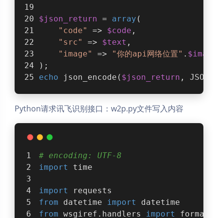
$json_return
 = 
array
(
"code"
 => 
$code
,
"src"
 => 
$text
,
"image"
 => 
"你的api网络位置"
.
$image
);
echo
 json_encode(
$json_return
, JSON_
Python请求讯飞识别接口：w2p.py文件写入内容
# encoding: UTF-8
import
 time
import
 requests
from
 datetime 
import
 datetime
from
 wsgiref.handlers 
import
 format_