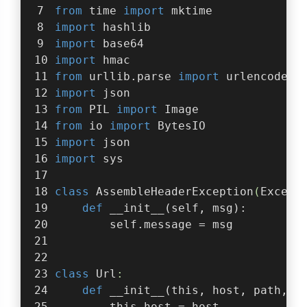
from
 time 
import
 mktime
import
 hashlib
import
 base64
import
 hmac
from
 urllib.parse 
import
 urlencode
import
 json
from
 PIL 
import
 Image
from
 io 
import
 BytesIO
import
 json
import
 sys
class
AssembleHeaderException
(
Except
def
__init__
(
self, msg
):
        self.message = msg
class
Url
:
def
__init__
(
this, host, path, s
        this.host = host