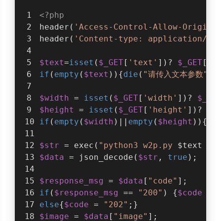
<?php
header(
'Access-Control-Allow-Origin:
header(
'Content-type: application/js
$text
=
isset
(
$_GET
[
'text'
])? 
$_GET
[
't
if
(
empty
(
$text
)){
die
(
"请传入文本参数"
);
$width
 = 
isset
(
$_GET
[
'width'
])? 
$_GE
$height
 = 
isset
(
$_GET
[
'height'
])? 
$_
if
(
empty
(
$width
)||
empty
(
$height
)){
di
$str
 = exec(
"python3 w2p.py 
$text
$w
$data
 = json_decode(
$str
, 
true
); 
$response_msg
 = 
$data
[
"code"
];
if
(
$response_msg
 == 
"200"
) {
$code
 = 
else
{
$code
 = 
"202"
;}
$image
 = 
$data
[
"image"
];