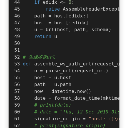
if
 edidx <= 
0
:
raise
 AssembleHeaderExceptio
    path = host[edidx:]
    host = host[:edidx]
    u = Url(host, path, schema)
return
 u
# 生成鉴权url
def
assemble_ws_auth_url
(
requset_url
    u = parse_url(requset_url)
    host = u.host
    path = u.path
    now = datetime.now()
    date = format_date_time(mktime(n
# print(date)
# date = "Thu, 12 Dec 2019 01:57
    signature_origin = 
"host: {}\nda
# print(signature_origin)