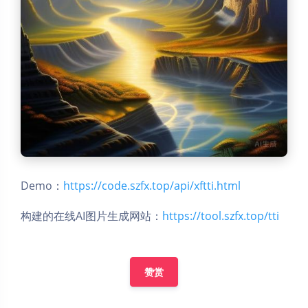
Demo：
https://code.szfx.top/api/xftti.html
构建的在线AI图片生成网站：
https://tool.szfx.top/tti
赞赏