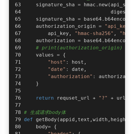
    signature_sha = hmac.new(api_sec
                             digestm
    signature_sha = base64.b64encode
    authorization_origin = 
"api_key=
        api_key, 
"hmac-sha256"
, 
"hos
    authorization = base64.b64encode
# print(authorization_origin)
    values = {
"host"
: host,
"date"
: date,
"authorization"
: authorizati
    }
return
 requset_url + 
"?"
 + urlen
# 生成请求body体
def
getBody
(
appid,text,width,height
)
    body= {
"header"
: {