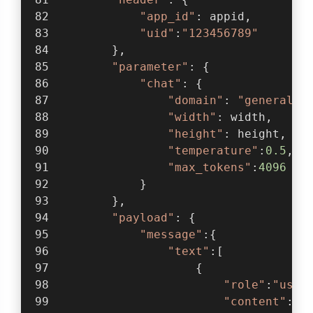
"app_id"
: appid,
"uid"
:
"123456789"
        },
"parameter"
: {
"chat"
: {
"domain"
: 
"general"
,
"width"
: width,
"height"
: height,
"temperature"
:
0.5
,
"max_tokens"
:
4096
            }
        },
"payload"
: {
"message"
:{
"text"
:[
                    {
"role"
:
"user
"content"
:te