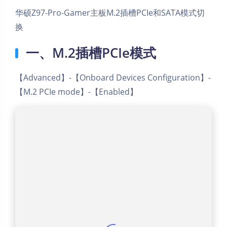
华硕Z97-Pro-Gamer主板M.2插槽PCIe和SATA模式切
换
一、M.2插槽PCIe模式
【Advanced】-【Onboard Devices Configuration】-
【M.2 PCIe mode】-【Enabled】