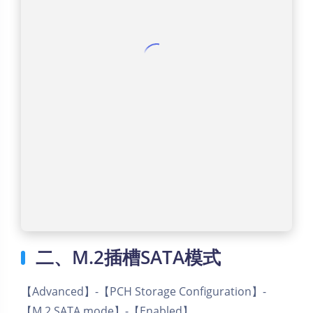
二、M.2插槽SATA模式
【Advanced】-【PCH Storage Configuration】-
【M.2 SATA mode】-【Enabled】