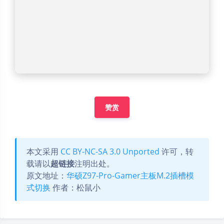
豆
上一篇
下一篇
双网口电脑共享空闲
Windows局域网SMB
网口上网
共享无法访问/用户密
码已经过期解决方法
(●'◡'●)ﾉ
©2026
松子分享
已运行
5 年 253 天 20 时 49 分 32 秒
赣ICP备2020011452号-2
赣公网安备 36072302000262号
Theme
Argon
By solstice23