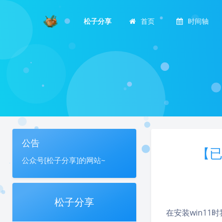
松子分享
首页
时间轴
公告
【已
公众号[松子分享]的网站~
松子分享
在安装win1