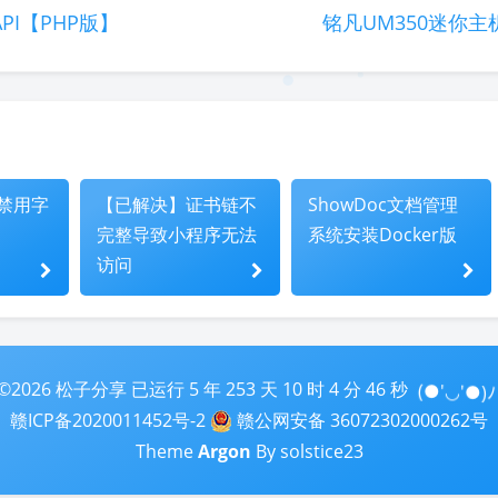
PI【PHP版】
铭凡UM350迷你
中禁用字
【已解决】证书链不
ShowDoc文档管理
完整导致小程序无法
系统安装Docker版
访问
(●'◡'●)ﾉ
©2026
松子分享
已运行
5 年 253 天 10 时 4 分 47 秒
赣ICP备2020011452号-2
赣公网安备 36072302000262号
Theme
Argon
By solstice23