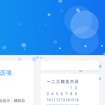
网选项
一
二
三
四
五
六
日
1
2
3
4
5
6
7
8
9
10
11
12
13
14
15
16
程会提示：糟糕你