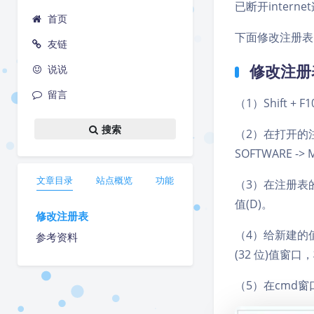
已断开intern
首页
下面修改注册表
友链
修改注册
说说
留言
（1）Shift +
搜索
（2）在打开的注
SOFTWARE -> M
文章目录
站点概览
功能
（3）在注册表的
值(D)。
修改注册表
（4）给新建的值
参考资料
(32 位)值
（5）在cmd窗