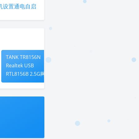
主机设置通电自启
TANK TR8156N
科大讯飞机器翻译
Realtek USB
API 接口PHP接入
RTL8156B 2.5G网卡
全系统驱动安装使用
教程
夜间模式
Sans Serif
Serif
浅阴影
深阴影