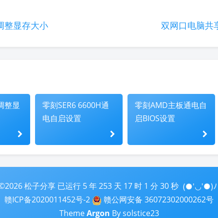
调整显存大小
双网口电脑共
调整显
零刻SER6 6600H通
零刻AMD主板通电自
电自启设置
启BIOS设置
(●'◡'●)ﾉ
©2026
松子分享
已运行
5 年 253 天 17 时 1 分 31 秒
赣ICP备2020011452号-2
赣公网安备 36072302000262号
Theme
Argon
By solstice23