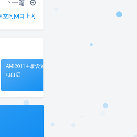
下一篇
享空闲网口上网
AMI2011主板设置通
铭凡UM350迷你主机
电自启
设置通电自启
夜间模式
Sans Serif
Serif