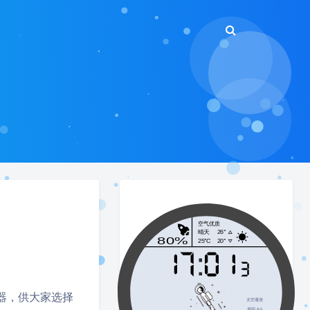
理器，供大家选择
太空遨游
周四 8-6