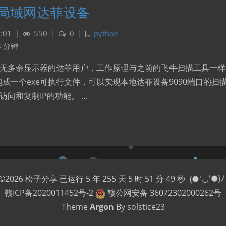
局域网达菲设备
:01
|
550
|
0
|
python
3 分钟
无多余显示器的达菲用户，工作原理与之前的飞牛扫描工具一样，
打包成一个exe可执行文件，可以实现本地达菲设备9090端口的
问和复制IP的功能。 ...
©2026
松子分享
已运行
5 年 255 天 5 时 51 分 50 秒
(●'◡'●)ﾉ
赣ICP备2020011452号-2
赣公网安备 36072302000262号
Theme
Argon
By solstice23