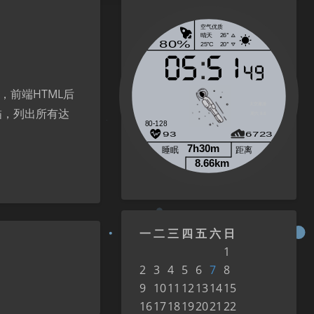
前端HTML后
太空遨游
扫描，列出所有达
周六 8-8
一
二
三
四
五
六
日
1
2
3
4
5
6
7
8
9
10
11
12
13
14
15
16
17
18
19
20
21
22