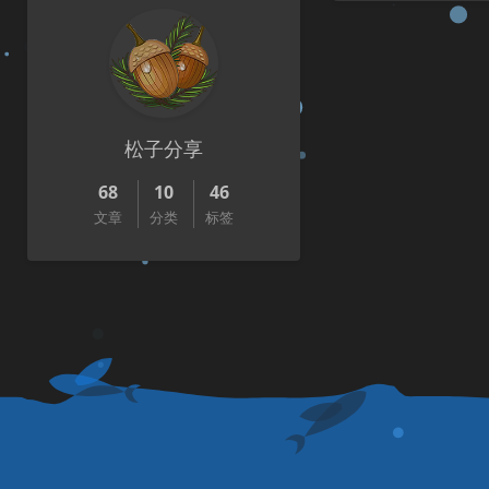
松子分享
68
10
46
文章
分类
标签