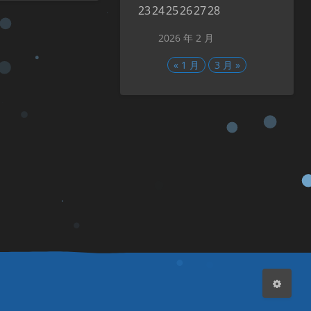
23
24
25
26
27
28
2026 年 2 月
« 1 月
3 月 »
夜间模式
Sans Serif
Serif
浅阴影
深阴影
关闭
日落
暗化
灰度