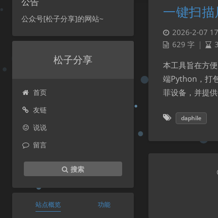
公告
一键扫描
公众号[松子分享]的网站~
2026-2-07 17
629 字
|
松子分享
本工具旨在方便
端Python，
菲设备，并提供访
首页
友链
daphile
说说
留言
搜索
站点概览
功能